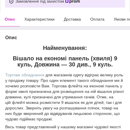
Замовлення під захистом
Опис
Характеристики
Доставка
Оплата
Умови п
Опис
Найменування:
Вішало на економі панель (хвиля) 9
куль, Довжина — 30 див., 9 куль.
Торгове обладнання
для магазинів одягу відіграє велику роль
у продажу товару. Про один елемент такого обладнання ми й
хочемо розповісти Вам. Торгова флейта на економі панель у
формі хвилі призначена для розміщення на ній вішалок різної
довжини, кулі призначені для утримання гачків. Отже, на
цій флейті можна розмістити 9 вішалок як для дітей, так і для
дорослих. Зверніть увагу на розташування плічок, товар на
них буде звернений до відвідувачів лицьовою стороною, що
чудово підіймає продажі.
Весь товар представлений у нашому магазині чудової якості