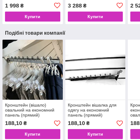
1 998
3 288
2 5
₴
₴
Купити
Купити
Подібні товари компанії
Кронштейн (вішало)
Кронштейн вішалка для
Крон
овальний на економний
одягу на економний
екон
панель (прямий)
панель (прямий)
овал
188,10
188,10
188
₴
₴
Купити
Купити