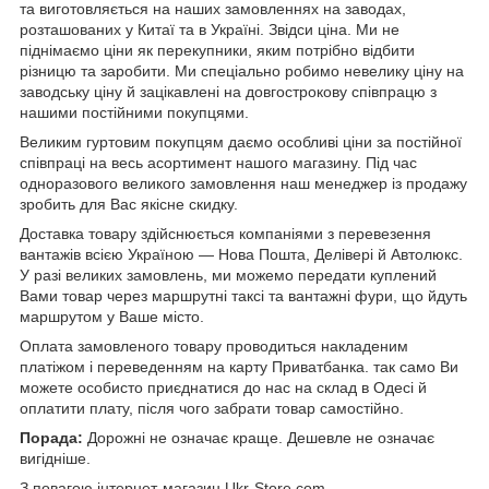
та виготовляється на наших замовленнях на заводах,
розташованих у Китаї та в Україні. Звідси ціна. Ми не
піднімаємо ціни як перекупники, яким потрібно відбити
різницю та заробити. Ми спеціально робимо невелику ціну на
заводську ціну й зацікавлені на довгострокову співпрацю з
нашими постійними покупцями.
Великим гуртовим покупцям даємо особливі ціни за постійної
співпраці на весь асортимент нашого магазину. Під час
одноразового великого замовлення наш менеджер із продажу
зробить для Вас якісне скидку.
Доставка товару здійснюється компаніями з перевезення
вантажів всією Україною — Нова Пошта, Делівері й Автолюкс.
У разі великих замовлень, ми можемо передати куплений
Вами товар через маршрутні таксі та вантажні фури, що йдуть
маршрутом у Ваше місто.
Оплата замовленого товару проводиться накладеним
платіжом і переведенням на карту Приватбанка. так само Ви
можете особисто приєднатися до нас на склад в Одесі й
оплатити плату, після чого забрати товар самостійно.
Порада:
Дорожні не означає краще. Дешевле не означає
вигідніше.
З повагою інтернет-магазин Ukr-Store.com