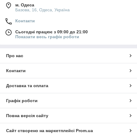
Дзеркала для примірювальних
: підлогові, настінні, з
м. Одеса
підсвічуванням, збільшувальні.
Базова, 16, Одеса, Україна
Примірювальні кабіни
: різних розмірів та конфігурацій, з
Контакти
дзеркалами, освітленням, шторками.
Економпанелі
: та аксесуари до них, для гнучкого та
Сьогодні працює з 09:00 до 21:00
адаптивного оформлення, полиці, гачки.
Показати весь графік роботи
Ми пропонуємо торгове обладнання високої якості за
доступними цінами, з гарантією та доставкою по всій Україні.
Наша продукція допоможе вам: Оптимізувати простір та
Про нас
збільшити продаж до 30%. Створити комфортні умови для
покупців та підкреслити стиль вашого бренду. Організувати
Контакти
зручне та привабливе викладення товару.
Доставка та оплата
Графік роботи
Повна версія сайту
Сайт створено на маркетплейсі
Prom.ua