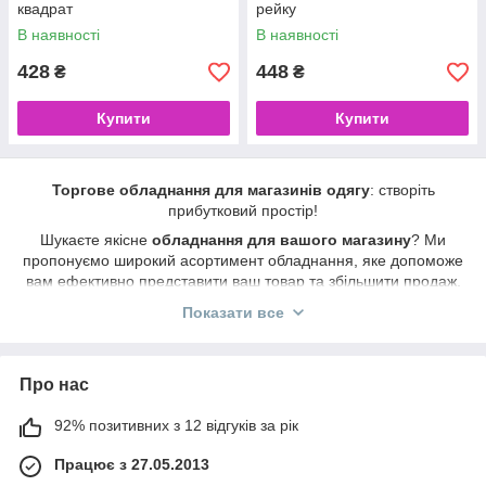
квадрат
рейку
В наявності
В наявності
428
448
₴
₴
Купити
Купити
Торгове обладнання для магазинів одягу
: створіть
прибутковий простір!
Шукаєте якісне
обладнання для вашого магазину
? Ми
пропонуємо широкий асортимент обладнання, яке допоможе
вам ефективно представити ваш товар та збільшити продаж.
У нашому каталозі ви знайдете:
Показати все
Стійки для одягу
: підлогові, настінні, острівні, подвійні,
регульовані, розсувні.
Про нас
Вішала і плічка
: металеві, дерев'яні, пластикові, з
антиковзним покриттям, для всіх типів одягу.
92% позитивних з 12 відгуків за рік
Манекени
: реалістичні, абстрактні, жіночі, чоловічі, дитячі,
торси, ростові.
Працює з 27.05.2013