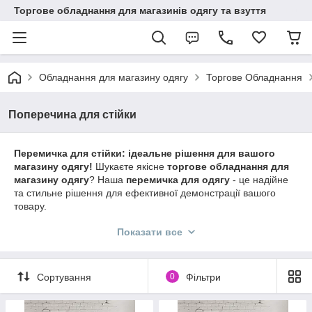
Торгове обладнання для магазинів одягу та взуття
Обладнання для магазину одягу
Торгове Обладнання
Поперечина для стійки
Перемичка для стійки: ідеальне рішення для вашого
магазину одягу!
Шукаєте якісне
торгове обладнання для
магазину одягу
? Наша
перемичка для одягу
- це надійне
та стильне рішення для ефективної демонстрації вашого
товару.
Виготовлена з міцної
хромованої
сталі,
перемичка для
Показати все
вішалок
гарантує довговічність і витримує значні
навантаження.
Купити перемичку для одягу
- означає
забезпечити зручність та порядок у вашому магазині.
Сортування
0
Фільтри
Використовуйте
перемичку для торгового обладнання
,
щоб оптимізувати викладку товару та привернути увагу
покупців.
Перемичка для одягу в магазин
- це не тільки