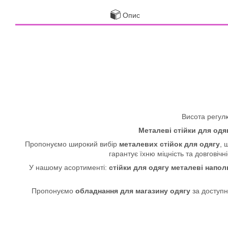
Опис
Висота регулю
Металеві стійки для одя
Пропонуємо широкий вибір
металевих стійок для одягу
, 
гарантує їхню міцність та довговіч
У нашому асортименті:
стійки для одягу металеві напол
Пропонуємо
обладнання для магазину одягу
за доступн