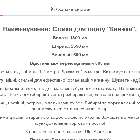
Характеристики
Найменування: Стійка для одягу "Книжка".
Висота 1800 мм
Ширина 1550 мм
Винос ніг 600 мм
Відстань між перекладинами 600 мм
ється від 1.4 м до 1.7 метра. Довжина 1.5 метра. Витримує великі
гу
: міцні, стильні для ефективної організації магазину! Шукаєте над
що ідеально підходять для магазинів будь-якого формату. Наші
мета
ність. Вони легко збираються та розбираються, дозволяючи швидко а
ьні
, настінні, острівні, з полицями та без. Вибирайте
торговельні с
допоможуть ефективно уявити товар.
ими цінами, з гарантією та доставкою по Україні. Замовляйте
метал
функціональний торговий простір!
З повагою, інтернет магазин Ukr-Store.com.
Приємних Вам покупок і вдалого дня :)