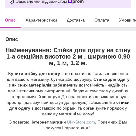
Замовлення під захистом
Опис
Характеристики
Доставка
Оплата
Умови п
Опис
Найменування: Стійка для одягу на стіну
1-а секційна висотою 2 м , шириною 0.90
м, 1 м, 1.2 м.
Купити стійку для одягу
– це практичне і стильне рішення
для вашого магазину, бутика або шоуруму.
Стійка для одягу
з
якісних матеріалів
забезпечить довговічність і надійність
при інтенсивному використанні. Завдяки сучасному дизайну
та ергономічній конструкції, вона ефективно використовує
простір і дає зручний доступ до продукції. Замовляйте
стійки
для одягу
з доставкою по Україні та організуйте порядок у
вашому магазині чи дому!
З повагою, інтернет магазин
Ukr-Store.com
. Приємних Вам
покупок і гарного дня !