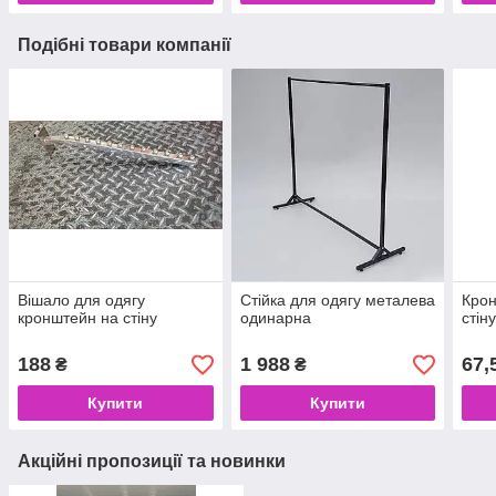
Подібні товари компанії
Вішало для одягу
Стійка для одягу металева
Крон
кронштейн на стіну
одинарна
стін
188
1 988
67,
₴
₴
Купити
Купити
Акційні пропозиції та новинки