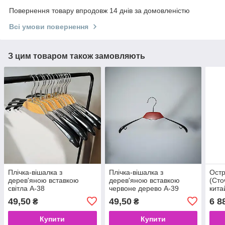
Повернення товару впродовж 14 днів за домовленістю
Всі умови повернення
З цим товаром також замовляють
Плічка-вішалка з
Плічка-вішалка з
Остр
дерев'яною вставкою
дерев'яною вставкою
(Сто
світла А-38
червоне дерево А-39
кита
49,50
49,50
6 8
₴
₴
Купити
Купити