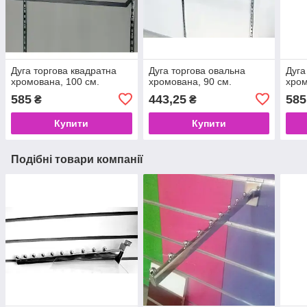
Дуга торгова квадратна
Дуга торгова овальна
Дуга
хромована, 100 см.
хромована, 90 см.
хром
585
443,25
585
₴
₴
Купити
Купити
Подібні товари компанії