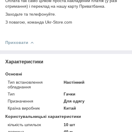
Оплата так само цілком проста.накладений платіж (у разі
отримання) і переклад на нашу карту Приватбанка.
Заходьте та телефонуйте.
З повагою, команда Ukr-Store.com
Приховати
Характеристики
Основні
Тип встановлення
Настінний
обладнання
Тип
Гачки
Призначення
Для одягу
Країна виробник
Китай
Користувальницькі характеристики
кількість шпильок
10 шт
довжина
40 м