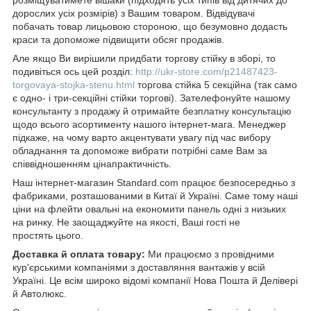
дорослих усіх розмірів) з Вашим товаром. Відвідувачі
побачать товар лицьовою стороною, що безумовно додасть
краси та допоможе підвищити обсяг продажів.
Але якщо Ви вирішили придбати торгову стійку в зборі, то
подивіться ось цей розділ:
http://ukr-store.com/p21487423-
torgovaya-stojka-stenu.html
торгова стійка 5 секційна (так само
є одно- і три-секційні стійки торгові). Зателефонуйте нашому
консультанту з продажу й отримайте безплатну консультацію
щодо всього асортименту нашого інтернет-мага. Менеджер
підкаже, на чому варто акцентувати увагу під час вибору
обладнання та допоможе вибрати потрібні саме Вам за
співвідношенням цінапрактичність.
Наш інтернет-магазин Standard.com працює безпосередньо з
фабриками, розташованими в Китаї й Україні. Саме тому наші
ціни на флейти овальні на економити панель одні з низьких
на ринку. Не заощаджуйте на якості, Ваші гості не
простять цього.
Доставка й оплата товару:
Ми працюємо з провідними
кур'єрськими компаніями з доставляння вантажів у всій
Україні. Це всім широко відомі компанії Нова Пошта й Делівері
й Автолюкс.