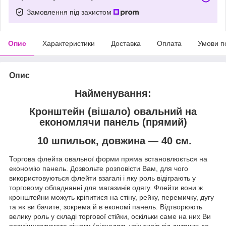
Замовлення під захистом
Опис
Характеристики
Доставка
Оплата
Умови п
Опис
Найменування:
Кронштейн (вішало) овальний на
економлячи панель (прямий)
10 шпильок, довжина — 40 см.
Торгова флейта овальної форми пряма встановлюється на
економію панель. Дозвольте розповісти Вам, для чого
використовуються флейти взагалі і яку роль відіграють у
торговому обладнанні для магазинів одягу. Флейти вони ж
кронштейни можуть кріпитися на стіну, рейку, перемичку, дугу
та як ви бачите, зокрема й в економі панель. Відтворюють
велику роль у складі торгової стійки, оскільки саме на них Ви
розміщуватимете вішаки (підходять усіх типів від дитячих до