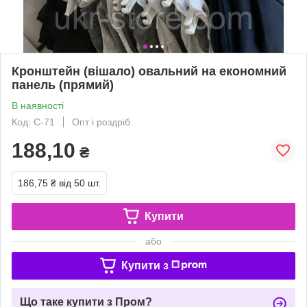
Кронштейн (вішало) овальний на економний
панель (прямий)
В наявності
Код: С-71
Опт і роздріб
188,10
₴
186,75 ₴
від 50 шт.
Купити
або
Купити з
Що таке купити з Пром?