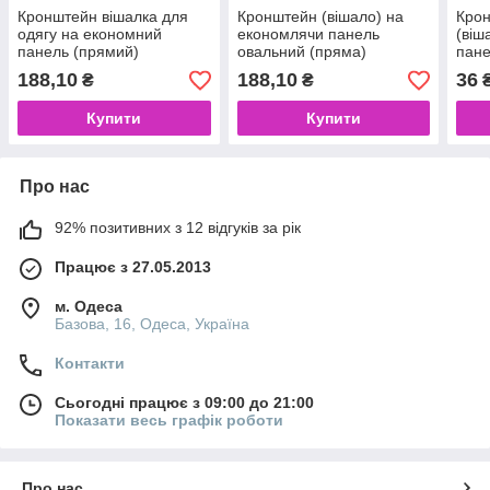
Кронштейн вішалка для
Кронштейн (вішало) на
Крон
одягу на економний
економлячи панель
(віш
панель (прямий)
овальний (пряма)
пан
188,10
188,10
36
₴
₴
Купити
Купити
Про нас
92% позитивних з 12 відгуків за рік
Працює з 27.05.2013
м. Одеса
Базова, 16, Одеса, Україна
Контакти
Сьогодні працює з 09:00 до 21:00
Показати весь графік роботи
Про нас