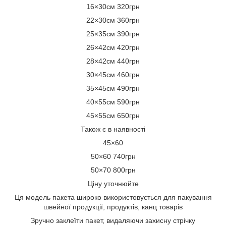
16×30см 320грн
22×30см 360грн
25×35см 390грн
26×42см 420грн
28×42см 440грн
30×45см 460грн
35×45см 490грн
40×55см 590грн
45×55см 650грн
Також є в наявності
45×60
50×60 740грн
50×70 800грн
Ціну уточнюйте
Ця модель пакета широко використовується для пакування
швейної продукції, продуктів, канц товарів
Зручно заклеїти пакет, видаляючи захисну стрічку