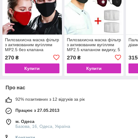
Пилозахисна маска фільтр
Пилозахисна маска фільтр
Паль
з активованим вугіллям
з активованим вугіллям
діам
MP2.5 без клапана
MP2.5 клапаном видиху, 5
видиху, 5 СЛОВ ЗАХИСТІВ
СЛОВ ЗАХИСТ (чорний
270
270
315
₴
₴
(чорний колір)
колір)
Купити
Купити
Про нас
92% позитивних з 12 відгуків за рік
Працює з 27.05.2013
м. Одеса
Базова, 16, Одеса, Україна
Контакти