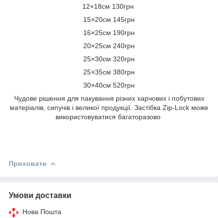
12×18см 130грн
15×20см 145грн
16×25см 190грн
20×25см 240грн
25×30см 320грн
25×35см 380грн
30×40см 520грн
Чудове рішення для пакування різних харчових і побутових
матеріалів, сипучів і великої продукції. Застібка Zip-Lock може
використовуватися багаторазово
Приховати
Умови доставки
Нова Пошта