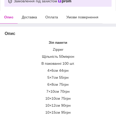
Замовлення під захистом
Опис
Доставка
Оплата
Умови повернення
Опис
Зіп пакети
Zipper
Щільність 50мікрон
В пакованні 100 шт.
4×6см 44грн
5×7см 55грн
6×8см 75грн
7×10см 70грн
10×10см 75грн
10×12см 90грн
10×15см 95грн