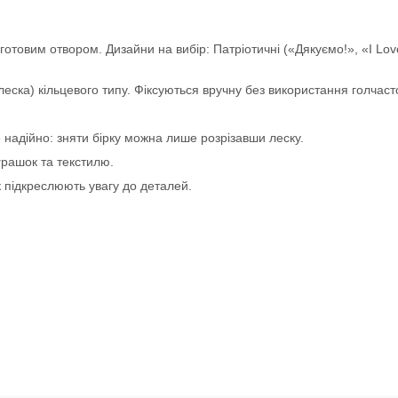
отовим отвором. Дизайни на вибір: Патріотичні («Дякуємо!», «I Love 
леска) кільцевого типу. Фіксуються вручну без використання голчаст
 надійно: зняти бірку можна лише розрізавши леску.
іграшок та текстилю.
к підкреслюють увагу до деталей.