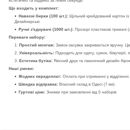
естетично та надійно за лічені секунди.
Що входить у комплект:
Навесні бирки (100 шт.):
Щільний крейдований картон із г
Дизайнерські.
Ручні з'єднувачі (1000 шт.):
Прозорі пластикові тримачі (
Переваги набору:
Простий монтаж:
Замок-засувка закривається вручну. Це
Універсальність:
Підходить для одягу, сумок, біжутерії, 
Естетика бутіка:
Якісний друк та лаконічний дизайн біро
Наші умови:
Жодних передоплат:
Оплата при отриманні у відділенні.
Швидка відправка:
Власний склад в Одесі (7 км).
Гуртові ціни:
Знижки при замовленні від 5 наборів