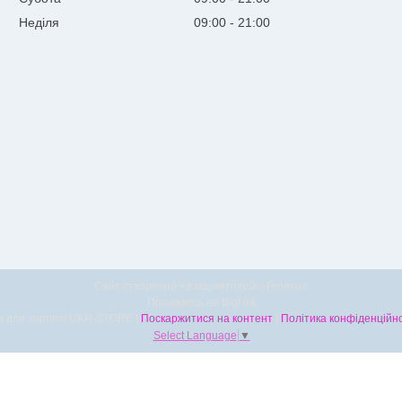
Неділя
09:00
21:00
Сайт створений на маркетплейсі
Prom.ua
Продавець на Bigl.ua
Все для торгівлі UKR-STORE |
Поскаржитися на контент
|
Політика конфіденційно
Select Language
▼