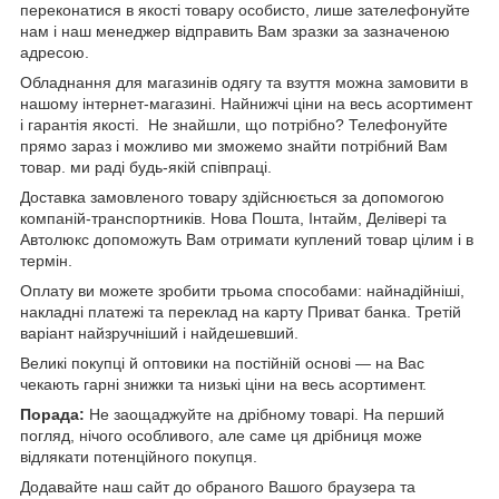
переконатися в якості товару особисто, лише зателефонуйте
нам і наш менеджер відправить Вам зразки за зазначеною
адресою.
Обладнання для магазинів одягу та взуття можна замовити в
нашому інтернет-магазині. Найнижчі ціни на весь асортимент
і гарантія якості. Не знайшли, що потрібно? Телефонуйте
прямо зараз і можливо ми зможемо знайти потрібний Вам
товар. ми раді будь-якій співпраці.
Доставка замовленого товару здійснюється за допомогою
компаній-транспортників. Нова Пошта, Інтайм, Делівері та
Автолюкс допоможуть Вам отримати куплений товар цілим і в
термін.
Оплату ви можете зробити трьома способами: найнадійніші,
накладні платежі та переклад на карту Приват банка. Третій
варіант найзручніший і найдешевший.
Великі покупці й оптовики на постійній основі — на Вас
чекають гарні знижки та низькі ціни на весь асортимент.
Порада:
Не заощаджуйте на дрібному товарі. На перший
погляд, нічого особливого, але саме ця дрібниця може
відлякати потенційного покупця.
Додавайте наш сайт до обраного Вашого браузера та