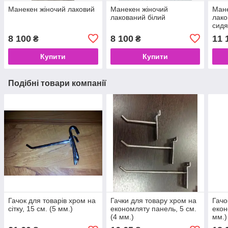
Манекен жіночий лаковий
Манекен жіночий
Мане
лакований білий
лако
сид
8 100
8 100
11 
₴
₴
Купити
Купити
Подібні товари компанії
Гачок для товарів хром на
Гачки для товару хром на
Гачо
сітку, 15 см. (5 мм.)
економляту панель, 5 см.
екон
(4 мм.)
мм.)