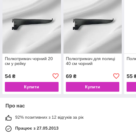
Полкотримач чорний 20
Полкотримач для полиці
Полк
см у рейку
40 см чорний
54
69
55
₴
₴
Купити
Купити
Про нас
92% позитивних з 12 відгуків за рік
Працює з 27.05.2013