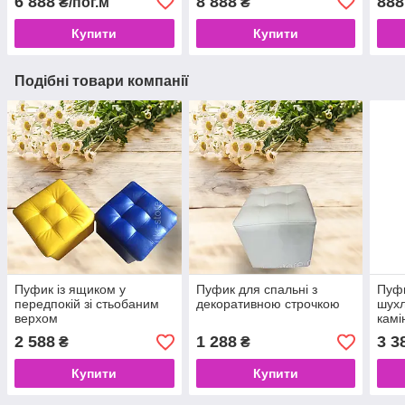
6 888
8 888
888
₴/пог.м
₴
Купити
Купити
Подібні товари компанії
Пуфик із ящиком у
Пуфик для спальні з
Пуфи
передпокій зі стьобаним
декоративною строчкою
шухл
верхом
камі
2 588
1 288
3 3
₴
₴
Купити
Купити