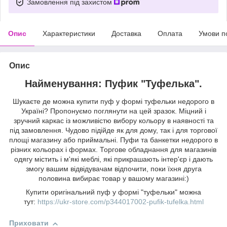
Замовлення під захистом
Опис
Характеристики
Доставка
Оплата
Умови п
Опис
Найменування: Пуфик "Туфелька".
Шукаєте де можна купити пуф у формі туфельки недорого в
Україні? Пропонуємо поглянути на цей зразок. Міцний і
зручний каркас із можливістю вибору кольору в наявності та
під замовлення. Чудово підійде як для дому, так і для торгової
площі магазину або приймальні. Пуфи та банкетки недорого в
різних кольорах і формах. Торгове обладнання для магазинів
одягу містить і м'які меблі, які прикрашають інтер'єр і дають
змогу вашим відвідувачам відпочити, поки їхня друга
половина вибирає товар у вашому магазині:)
Купити оригінальний пуф у формі "туфельки" можна
тут:
https://ukr-store.com/p344017002-pufik-tufelka.html
Приховати