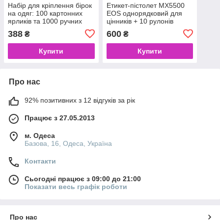
Набір для кріплення бірок
Етикет-пістолет MX5500
на одяг: 100 картонних
EOS однорядковий для
ярликів та 1000 ручних
цінників + 10 рулонів
з'єднувачів (кільцева
стрічки у подарунок (Набір
388
600
₴
₴
леска)
для маркування)
Купити
Купити
Про нас
92% позитивних з 12 відгуків за рік
Працює з 27.05.2013
м. Одеса
Базова, 16, Одеса, Україна
Контакти
Сьогодні працює з 09:00 до 21:00
Показати весь графік роботи
Про нас