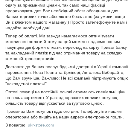
одягу за приємними цінами, так само наші фахівці
прораховують для Вас необхідний обсяг обладнання для
Ваших торгових точок абсолютно безплатно (за умови, якщо
Ви є клієнтом нашого магазину:) Просто зателефонуйте нам і
надайте необхідні дані.
Тепер об оплаті. Ми завжди намагаємося оптимізувати
можливості оплати й тому на цей момент надаємо нашим
покупцям дві форми оплати: переклад на карту Приват банку
та накладений платіж під час отримання товару на складах
компаній-транспортників.
Доставка: до Ваших послуг будь-які доступні в Україні компанії
перевезення. Нова Пошта та Делівері, Автолюкс Вибирайте,
що Вам зручніше. Важливо: Не всі компанії підтримують опцію
"накладеної платежі".
Оптові покупці на постійній основі отримають спеціальні ціни
на весь асортимент. У разі одноразових великих покупок,
більшість товару відпускається за гуртовою ціною.
Приємних Вам покупок і вдалого дня. Телефонуйте нашим
операторам або пишіть на нашу адресу електронної пошти.
З повагою,
ukr-store.com