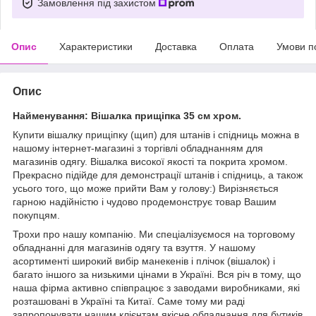
Замовлення під захистом
Опис
Характеристики
Доставка
Оплата
Умови п
Опис
Найменування: Вішалка прищіпка 35 см хром.
Купити вішалку прищіпку (щип) для штанів і спідниць можна в
нашому інтернет-магазині з торгівлі обладнанням для
магазинів одягу. Вішалка високої якості та покрита хромом.
Прекрасно підійде для демонстрації штанів і спідниць, а також
усього того, що може прийти Вам у голову:) Вирізняється
гарною надійністю і чудово продемонструє товар Вашим
покупцям.
Трохи про нашу компанію. Ми спеціалізуємося на торговому
обладнанні для магазинів одягу та взуття. У нашому
асортименті широкий вибір манекенів і плічок (вішалок) і
багато іншого за низькими цінами в Україні. Вся річ в тому, що
наша фірма активно співпрацює з заводами виробниками, які
розташовані в Україні та Китаї. Саме тому ми раді
запропонувати нашим клієнтам якісне обладнання для бутиків