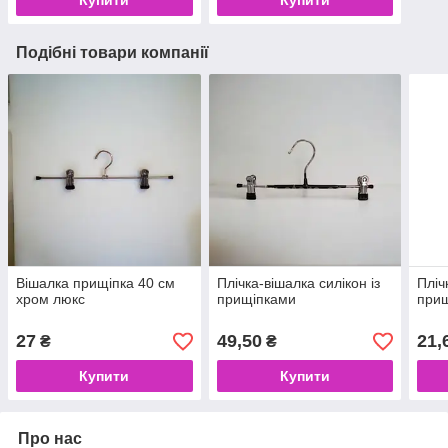
Подібні товари компанії
Вішалка прищіпка 40 см
Плічка-вішалка силікон із
Пліч
хром люкс
прищіпками
прищ
27
49,50
21,
₴
₴
Купити
Купити
Про нас