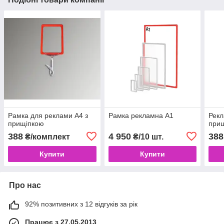
Рамка для реклами А4 з
Рамка рекламна А1
Рекл
прищіпкою
при
388
4 950
388
₴/комплект
₴/10 шт.
Купити
Купити
Про нас
92% позитивних з 12 відгуків за рік
Працює з 27.05.2013