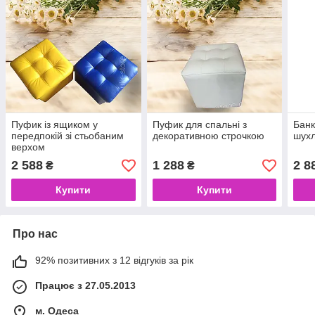
Пуфик із ящиком у
Пуфик для спальні з
Банк
передпокій зі стьобаним
декоративною строчкою
шухл
верхом
2 588
1 288
2 8
₴
₴
Купити
Купити
Про нас
92% позитивних з 12 відгуків за рік
Працює з 27.05.2013
м. Одеса