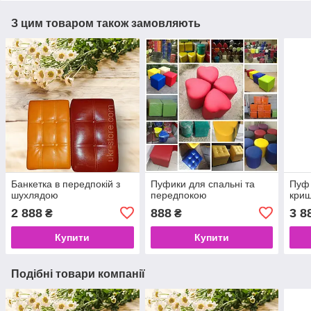
З цим товаром також замовляють
Банкетка в передпокій з
Пуфики для спальні та
Пуф 
шухлядою
передпокою
кри
2 888
888
3 8
₴
₴
Купити
Купити
Подібні товари компанії