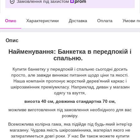
Замовлення під захистом
Опис
Характеристики
Доставка
Оплата
Умови п
Опис
Найменування: Банкетка в передпокій і
спальню.
Купити банкетку у передпокій і спальню сьогодні досить
просто, але завжди виникає питання щодо ціни та якості.
Наша компанія пропонує жорсткий дерев'яний каркас і
шкірозамінник преміумкласу. Наприклад, диван у магазин
одягу та взуття,
висота 40 см, довжина стандартна 70 см,
можливе виготовлення під замовлення необхідного для вас
розміру.
Всеможлива колірна гама, яка підійде під будь-який інтер'єр
магазину. Чудова якість шкірозамінника, матеріал якого не
затиратиметься довгі роки. У нас Ви також можете купити