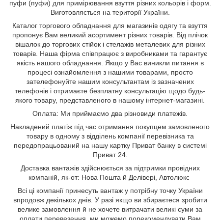
пуфи (пуфи) для примірювання взуття різних кольорів і форм.
Виготовляється на території України.
Каталог торгового обладнання для магазинів одягу та взуття
пропонує Вам великий асортимент різних товарів. Від плічок
вішалок до торгових стійок і стелажів металевих для різних
товарів. Наша фірма співпрацює з виробниками та гарантує
якість нашого обладнання. Якщо у Вас виникли питання в
процесі ознайомлення з нашими товарами, просто
зателефонуйте нашим консультантам із зазначених
телефонів і отримаєте безплатну консультацію щодо будь-
якого товару, представленого в нашому інтернет-магазині.
Оплата: Ми приймаємо два різновиди платежів.
Накладений платіж під час отримання покупцем замовленого
товару в одному з відділень компанії перевізника та
передопрацьований на нашу картку Приват банку в системі
Приват 24.
Доставка вантажів здійснюється за підтримки провідних
компаній, як-от: Нова Пошта й Делівері, Автолюкс
Всі ці компанії принесуть вантаж у потрібну точку України
впродовж декількох днів. У разі якщо ви збираєтеся зробити
велике замовлення й не хочете витрачати великі суми за
оплати перевезення, ми можемо порекомендувати Вам