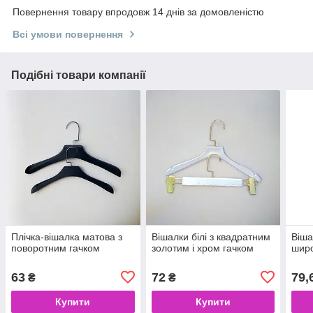
Повернення товару впродовж 14 днів за домовленістю
Всі умови повернення
Подібні товари компанії
Плічка-вішалка матова з
Вішалки білі з квадратним
Віша
поворотним гачком
золотим і хром гачком
широ
63
72
79,
₴
₴
Купити
Купити