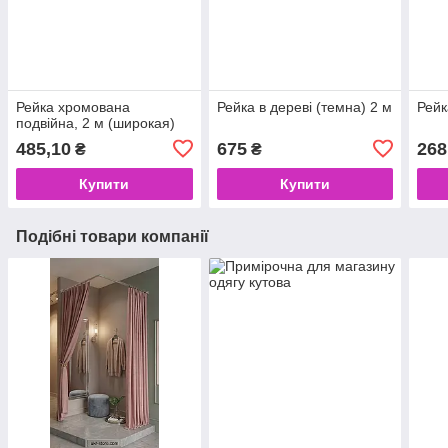
Рейка хромована
Рейка в дереві (темна) 2 м
Рейк
подвійна, 2 м (широкая)
485,10
675
268
₴
₴
Купити
Купити
Подібні товари компанії