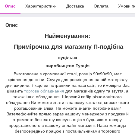
Опис
Характеристики
Доставка
Оплата
Умови п
Опис
Найменування:
Примірочна для магазину П-подібна
суцільна
виробництво Турція
Виготовлена з хромованої сталі, розмір 90х90х90, має
кріплення до стіни. Слугує для розміщення на ній матеріалу
для ширини. Якщо ви потрапили на наш сайт, то ймовірно Вас
цікавить
торгове обладнання
для магазинів одягу та взуття, а
також інше обладнання. Широкий вибір різноманітного
обладнання Ви можете знати в нашому каталозі, список якого
розташований зліва. Не можете знайти потрібне вам?
Зателефонуйте прямо зараз нашому менеджеру з продажу й
отримаєте безплатну консультацію з будь-якого товару,
представленого в нашому онлайн-магазині. Наша команда
безпосередньо працює з постачальниками торгового