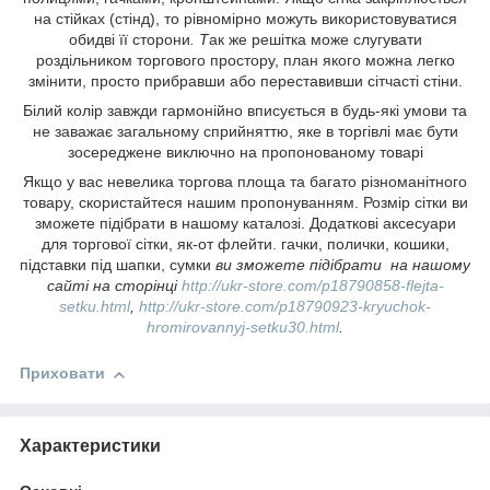
на стійках (стінд), то рівномірно можуть використовуватися
обидві її сторони
. Т
ак же решітка може слугувати
роздільником торгового простору, план якого можна легко
змінити, просто прибравши або переставивши сітчасті стіни.
Білий колір завжди гармонійно вписується в будь-які умови та
не заважає загальному сприйняттю, яке в торгівлі має бути
зосереджене виключно на пропонованому товарі
Якщо у вас невелика торгова площа та багато різноманітного
товару, скористайтеся нашим пропонуванням. Розмір сітки ви
зможете підібрати в нашому каталозі. Додаткові аксесуари
для торгової сітки, як-от флейти. гачки, полички, кошики,
підставки під шапки, сумки
ви зможете підібрати на нашому
сайті на сторінці
http://ukr-store.com/p18790858-flejta-
setku.html
,
http://ukr-store.com/p18790923-kryuchok-
hromirovannyj-setku30.html
.
Приховати
Характеристики