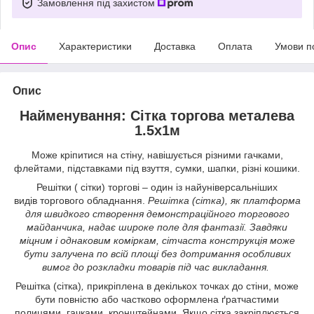
Замовлення під захистом
Опис
Характеристики
Доставка
Оплата
Умови п
Опис
Найменування: Сітка торгова металева
1.5х1м
Може кріпитися на стіну, навішується різними гачками,
флейтами, підставками під взуття, сумки, шапки, різні кошики.
Решітки ( сітки) торгові
–
один із найуніверсальніших
видів торгового обладнання.
Решітка (сітка), як платформа
для швидкого створення демонстраційного торгового
майданчика, надає широке поле для фантазії. Завдяки
міцним і однаковим коміркам, сітчаста конструкція може
бути залучена по всій площі без дотримання особливих
вимог до розкладки товарів під час викладання.
Решітка (сітка)
,
прикріплена в декількох точках до стіни, може
бути повністю або частково оформлена ґратчастими
полицями, гачками, кронштейнами. Якщо сітка закріплюється