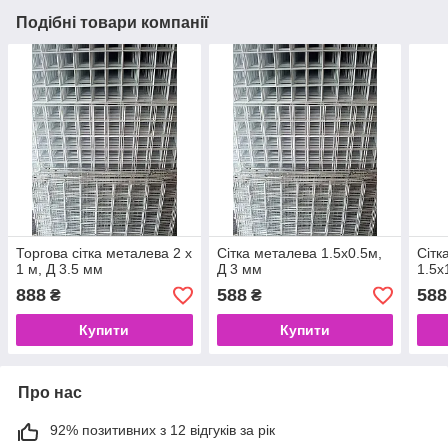
Подібні товари компанії
Торгова сітка металева 2 х
Сітка металева 1.5х0.5м,
Сітк
1 м, Д 3.5 мм
Д 3 мм
1.5х
888
588
588
₴
₴
Купити
Купити
Про нас
92% позитивних з 12 відгуків за рік