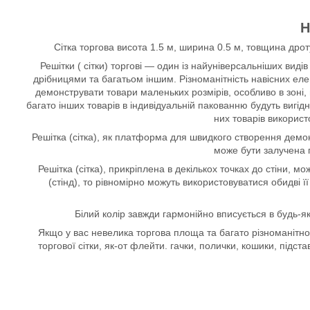
Н
Сітка торгова висота 1.5 м, ширина 0.5 м, товщина дроту
Решітки ( сітки) торгові — один із найуніверсальніших вид
дрібницями та багатьом іншим. Різноманітність навісних ел
демонструвати товари маленьких розмірів, особливо в зоні,
багато інших товарів в індивідуальній пакованню будуть вигі
них товарів використ
Решітка (сітка), як платформа для швидкого створення демон
може бути залучена 
Решітка (сітка), прикріплена в декількох точках до стіни,
(стінд), то рівномірно можуть використовуватися обидві 
Білий колір завжди гармонійно вписується в будь-я
Якщо у вас невелика торгова площа та багато різноманітно
торгової сітки, як-от флейти. гачки, полички, кошики, підс