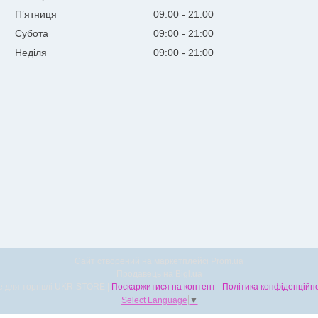
Пʼятниця
09:00
21:00
Субота
09:00
21:00
Неділя
09:00
21:00
Сайт створений на маркетплейсі
Prom.ua
Продавець на Bigl.ua
Все для торгівлі UKR-STORE |
Поскаржитися на контент
|
Політика конфіденційно
Select Language
▼