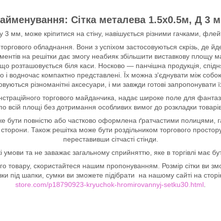
айменування: Сітка металева 1.5х0.5м, Д 3 
 3 мм, може кріпитися на стіну, навішується різними гачками, флейт
ів торгового обладнання. Вони з успіхом застосовуються скрізь, де й
ементів на решітки дає змогу неабияк збільшити виставкову площу м
 що розташовується біля каси. Носково — панчішна продукція, спідня
дно і водночас компактно представлені. Їх можна з'єднувати між соб
овуються різноманітні аксесуари, і ми завжди готові запропонувати 
страційного торгового майданчика, надає широке поле для фантазії
по всій площі без дотримання особливих вимог до розкладки товарів
 може бути повністю або частково оформлена ґратчастими полицями, 
її сторони. Також решітка може бути роздільником торгового просто
переставивши сітчасті стінди.
кі умови та не заважає загальному сприйняттю, яке в торгівлі має
го товару, скористайтеся нашим пропонуванням. Розмір сітки ви змо
тавки під шапки, сумки ви зможете підібрати на нашому сайті на сторі
store.com/p18790923-kryuchok-hromirovannyj-setku30.html
.