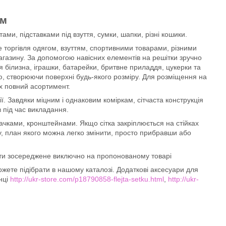
мм
ами, підставками під взуття, сумки, шапки, різні кошики.
де торгівля одягом, взуттям, спортивними товарами, різними
агазину. За допомогою навісних елементів на решітки зручно
 білизна, іграшки, батарейки, бритвне приладдя, цукерки та
ою, створюючи поверхні будь-якого розміру. Для розміщення на
їх повний асортимент.
. Завдяки міцним і однаковим коміркам, сітчаста конструкція
 під час викладання.
гачками, кронштейнами. Якщо сітка закріплюється на стійках
ру, план якого можна легко змінити, просто прибравши або
 бути зосереджене виключно на пропонованому товарі
жете підібрати в нашому каталозі. Додаткові аксесуари для
нці
http://ukr-store.com/p18790858-flejta-setku.html
,
http://ukr-