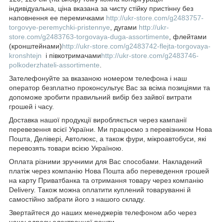
індивідуальна, ціна вказана за чисту стійку пристінну без
наповнення ее перемичками
http://ukr-store.com/g2483757-
torgovye-peremychki-pristennye
, дугами
http://ukr-
store.com/g2483763-torgovaya-duga-assortimente
, флейтами
(кронштейнами)
http://ukr-store.com/g2483742-flejta-torgovaya-
kronshtejn
і півкотримачами
http://ukr-store.com/g2483746-
polkoderzhateli-assortimente
.
Зателефонуйте за вказаною номером телефона і наш
оператор безплатно проконсультує Вас за всіма позиціями та
допоможе зробити правильний вибір без зайвої витрати
грошей і часу.
Доставка нашої продукції виробляється через кампанії
перевезення всієї України. Ми працюємо з перевізником Нова
Пошта, Делівері, Автолюкс, а також фури, мікроавтобуси, які
перевозять товари всією Україною.
Оплата різними зручними для Вас способами. Накладений
платіж через компанію Нова Пошта або переведення грошей
на карту Приватбанка та отримання товару через компанію
Delivery. Також можна оплатити куплений товаруванні й
самостійно забрати його з нашого складу.
Звертайтеся до наших менеджерів телефоном або через
нашу адресу електронної пошти.