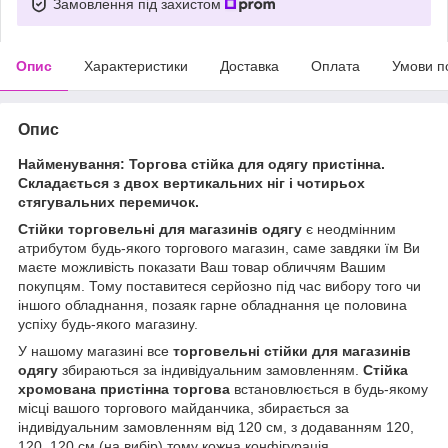
Замовлення під захистом
Опис
Характеристики
Доставка
Оплата
Умови п
Опис
Найменування: Торгова стійка для одягу пристінна.
Складається з двох вертикальних ніг і чотирьох
стягувальних перемичок.
Стійки торговельні для магазинів одягу
є неодмінним
атрибутом будь-якого торгового магазин, саме завдяки їм Ви
маєте можливість показати Ваш товар обличчям Вашим
покупцям. Тому поставитеся серйозно під час вибору того чи
іншого обладнання, позаяк гарне обладнання це половина
успіху будь-якого магазину.
У нашому магазині все
торговельні стійки для магазинів
одягу
збираються за індивідуальним замовленням.
Стійка
хромована пристінна торгова
встановлюється в будь-якому
місці вашого торгового майданчика, збирається за
індивідуальним замовленням від 120 см, з додаванням 120,
120, 120 см (на вибір) тому кожна конфігурація