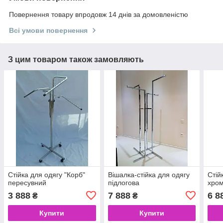
Повернення товару впродовж 14 днів за домовленістю
Всі умови повернення
З цим товаром також замовляють
Стійка для одягу "Корб"
Вішалка-стійка для одягу
Стій
пересувний
підлогова
хром
3 888
7 888
6 8
₴
₴
Купити
Купити