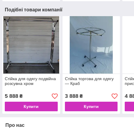
Подібні товари компанії
Стійка для одягу подвійна
Стійка торгова для одягу
Стій
розсувна хром
— Краб
прис
5 888
3 888
4 8
₴
₴
Купити
Купити
Про нас