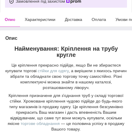
Замовлення під захистом
Опис
Характеристики
Доставка
Оплата
Умови п
Опис
Найменування: Кріплення на трубу
кругле
Це кріплення прекрасно підійде, якщо Ви не збираєтеся
купувати торгові
стійки для одягу
, а вирішили з якихось причин
зібрати та обладнати свою торгову точку самостійно. Різні
комплектуючі можна знайти в нашому каталозі,
розташованому ліворуч.
Кріплення призначене для з'єднання труб у складі торгової
стійки. Хромоване кріплення чудово підійде до будь-якого
типу магазинів із продажу одягу. Це кріплення безсумнівно
прикрасить Ваш магазин і дасть впевненість Вашим
відвідувачам, що саме тут вони можуть купувати, оскільки
якісне
торгове обладнання
— це половина успіху в продажу
Вашого товару.