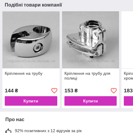
Подібні товари компанії
Кріплення на трубу
Кріплення на трубу для
Кріп
полиці
хром
144
153
183
₴
₴
Купити
Купити
Про нас
92% позитивних з 12 відгуків за рік