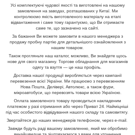
Усі комплектуючі чудової якості та виготовлені на нашому
замовлення на заводах, розташованих у Китаї. Ми
контролюємо якість виготовленого матеріалу на етапі
відвантаження і саме тому гарантуємо, що Ви отримаєте
саме те, що зазначено на сайті.
За бажання Ви можете замовити в нашого менеджера з
продажу пробну партію для детальнішого ознайомлення з
нашим товаром.
Також прогляньте наш каталог, можливо, Ви знайдете щось
нове для свого магазину. Торгове обладнання для магазинів
одягу та взуття — це наш профіль.
Доставка нашої продукції виробляється через кампанії
перевезення всієї України. Ми працюємо з перевезенням
Нова Пошта, Делівері, Автолюкс, а також фури,
мікроавтобуси, що перевозять товари всією Україною.
Оплата замовленого товару проводиться накладеним
платежом у разі отримання або через Приват 24. Найміцніші
під час особистого відвідування нашого складу та самовитягу.
Звертайтеся до наших менеджерів телефоном, через e-mail.
Завжди будуть раді вашому замовленню, який ми обробимо
якнайшвидше та зіштовхаємося з вами для уточнення