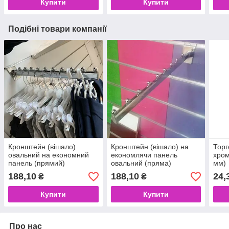
Купити
Купити
Подібні товари компанії
Кронштейн (вішало)
Кронштейн (вішало) на
Торг
овальний на економний
економлячи панель
хром
панель (прямий)
овальний (пряма)
мм)
188,10
188,10
24,
₴
₴
Купити
Купити
Про нас