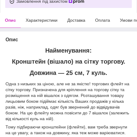
Замовлення під захистом
Опис
Характеристики
Доставка
Оплата
Умови п
Опис
Найменування:
Кронштейн (вішало) на сітку торгову.
Довжина — 25 см, 7 куль.
Одна з низьких за ціною, але не за якістю! торгових флейт на
сітку торгову. Призначена для кріплення на торгову сітку та
розміщення на ній вішалок з одягом. Розташування товару
лицьовим боком підіймає кількість Ваших продажів у кілька
разів, ніж, наприклад, одяг був звернений до відвідувачів
боком. На цю флейту можна повісити до 7 вішалок (залежить
від кількості куль на ній).
Тому підбираючи кронштейни (флейти), вам треба звернути
на це увагу, а також на довжину, яка теж може варіюватися.