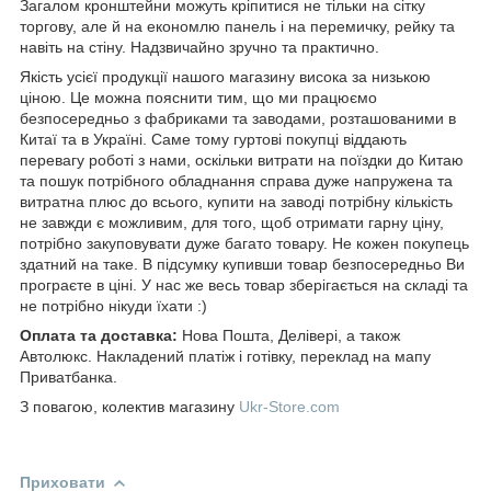
Загалом кронштейни можуть кріпитися не тільки на сітку
торгову, але й на економлю панель і на перемичку, рейку та
навіть на стіну. Надзвичайно зручно та практично.
Якість усієї продукції нашого магазину висока за низькою
ціною. Це можна пояснити тим, що ми працюємо
безпосередньо з фабриками та заводами, розташованими в
Китаї та в Україні. Саме тому гуртові покупці віддають
перевагу роботі з нами, оскільки витрати на поїздки до Китаю
та пошук потрібного обладнання справа дуже напружена та
витратна плюс до всього, купити на заводі потрібну кількість
не завжди є можливим, для того, щоб отримати гарну ціну,
потрібно закуповувати дуже багато товару. Не кожен покупець
здатний на таке. В підсумку купивши товар безпосередньо Ви
програєте в ціні. У нас же весь товар зберігається на складі та
не потрібно нікуди їхати :)
Оплата та доставка:
Нова Пошта, Делівері, а також
Автолюкс. Накладений платіж і готівку, переклад на мапу
Приватбанка.
З повагою, колектив магазину
Ukr-Store.com
Приховати