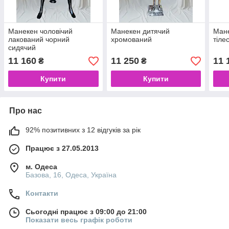
Манекен чоловічий
Манекен дитячий
Мане
лакований чорний
хромований
тіле
сидячий
11 160
11 250
11 
₴
₴
Купити
Купити
Про нас
92% позитивних з 12 відгуків за рік
Працює з 27.05.2013
м. Одеса
Базова, 16, Одеса, Україна
Контакти
Сьогодні працює з 09:00 до 21:00
Показати весь графік роботи