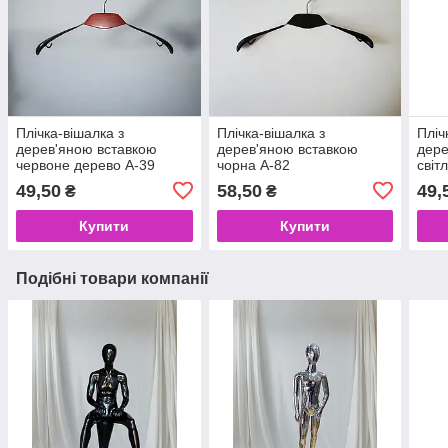
Плічка-вішалка з
Плічка-вішалка з
Пліч
дерев'яною вставкою
дерев'яною вставкою
дере
червоне дерево А-39
чорна A-82
світ
49,50
58,50
49,
₴
₴
Купити
Купити
Подібні товари компанії