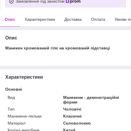
Замовлення під захистом
Опис
Характеристики
Доставка
Оплата
Умови п
Опис
Манекен хромований гіпс на хромованій підставці
Характеристики
Основні
Вид
Манекени - демонстраційні
форми
Тип
Чоловічі
Манекени-ляльки
Класичні
Матеріал
Скловолокно
Країна виробник
Китай