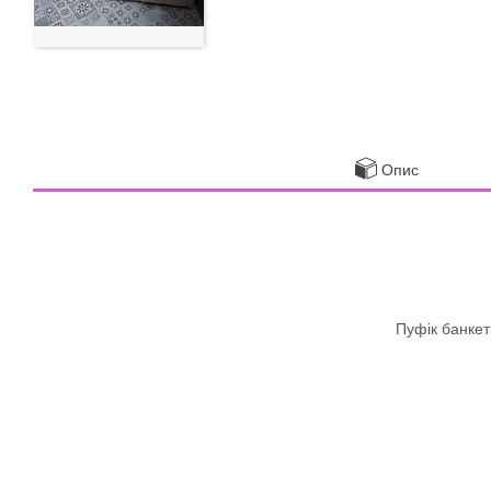
Опис
Пуфік банкет