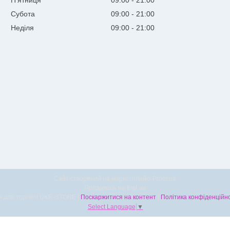
Субота
09:00
21:00
Неділя
09:00
21:00
Сайт створений на маркетплейсі
Prom.ua
Продавець на Bigl.ua
Все для торгівлі UKR-STORE |
Поскаржитися на контент
|
Політика конфіденційно
Select Language
▼