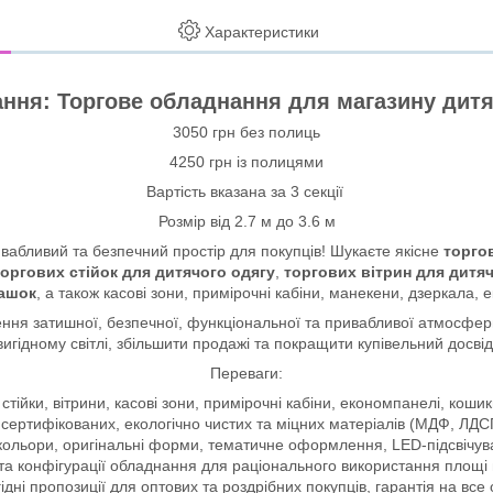
Характеристики
ння: Торгове обладнання для магазину дитя
3050 грн без полиць
4250 грн із полицями
Вартість вказана за 3 секції
Розмір від 2.7 м до 3.6 м
ривабливий та безпечний простір для покупців! Шукаєте якісне
торго
торгових стійок для дитячого одягу
,
торгових вітрин для дитяч
рашок
, а також касові зони, примірочні кабіни, манекени, дзеркала, 
ення затишної, безпечної, функціональної та привабливої атмосфер
вигідному світлі, збільшити продажі та покращити купівельний досвід
Переваги:
 стійки, вітрини, касові зони, примірочні кабіни, економпанелі, коши
 сертифікованих, екологічно чистих та міцних матеріалів (МДФ, ЛДС
 кольори, оригінальні форми, тематичне оформлення, LED-підсвічув
и та конфігурації обладнання для раціонального використання площі 
гідні пропозиції для оптових та роздрібних покупців, гарантія на все