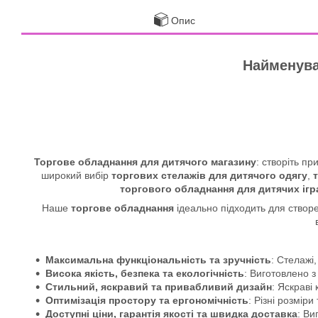
Опис
Найменува
Торгове обладнання для дитячого магазину
: створіть п
широкий вибір
торгових стелажів для дитячого одягу
,
торгового обладнання для дитячих іг
Наше
торгове обладнання
ідеально підходить для створ
Максимальна функціональність та зручність
: Стелажі,
Висока якість, безпека та екологічність
: Виготовлено з
Стильний, яскравий та привабливий дизайн
: Яскраві
Оптимізація простору та ергономічність
: Різні розмір
Доступні ціни, гарантія якості та швидка доставка
: Ви