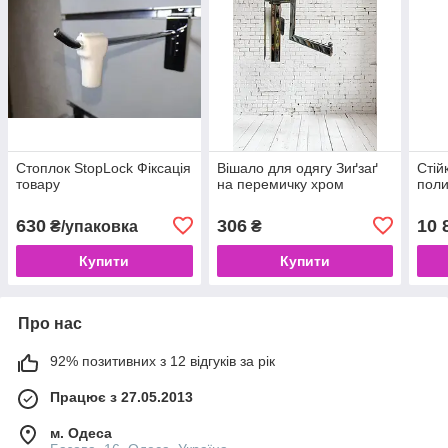
Стоплок StopLock Фіксація
Вішало для одягу Зиґзаґ
Стій
товару
на перемичку хром
пол
630
306
10 
₴/упаковка
₴
Купити
Купити
Про нас
92% позитивних з 12 відгуків за рік
Працює з 27.05.2013
м. Одеса