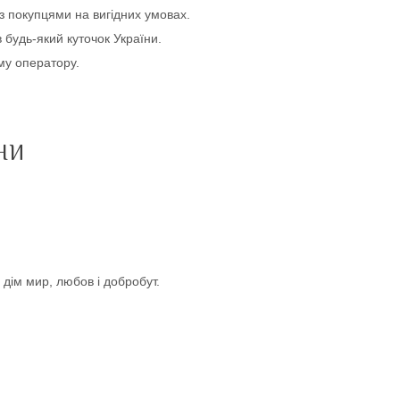
з покупцями на вигідних умовах.
будь-який куточок України.
му оператору.
НИ
дім мир, любов і добробут.