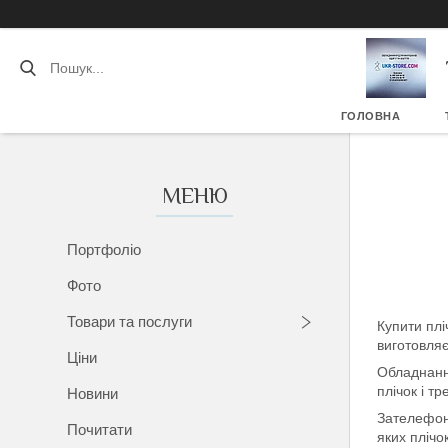
ГОЛОВНА
Портфоліо
Фото
Товари та послуги
Купити плі
виготовляє
Ціни
Обладнання
плічок і т
Новини
Зателефону
Почитати
яких пліч