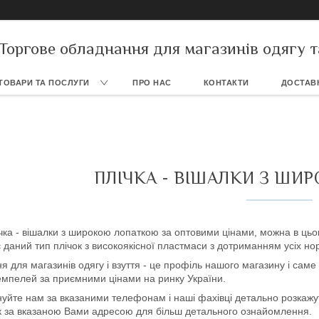
Торгове обладнання для магазинів одягу т
ТОВАРИ ТА ПОСЛУГИ
ПРО НАС
КОНТАКТИ
ДОСТАВК
ПЛІЧКА - ВІШАЛКИ З ШИ
чка - вішалки з широкою лопаткою за оптовими цінами, можна в цьом
 даний тип плічок з високоякісної пластмаси з дотриманням усіх нор
 для магазинів одягу і взуття - це профіль нашого магазину і сам
ремпелей за приємними цінами на ринку України.
йте нам за вказаними телефонам і наші фахівці детально розкажуть
ок за вказаною Вами адресою для більш детального ознайомлення.