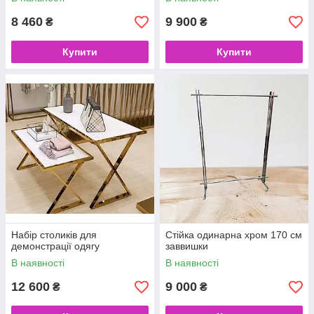
8 460
9 900
₴
₴
Купити
Купити
Набір столиків для
Стійка одинарна хром 170 см
демонстрації одягу
заввишки
В наявності
В наявності
12 600
9 000
₴
₴