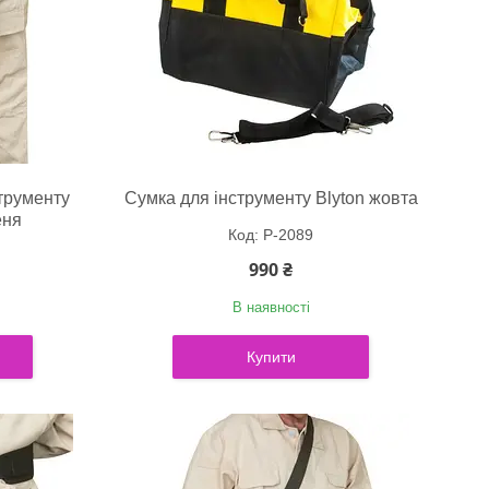
трументу
Сумка для інструменту Blyton жовта
еня
P-2089
990 ₴
В наявності
Купити