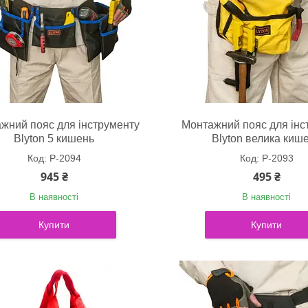
жний пояс для інструменту
Монтажний пояс для інс
Blyton 5 кишень
Blyton велика киш
P-2094
P-2093
945 ₴
495 ₴
В наявності
В наявності
Купити
Купити