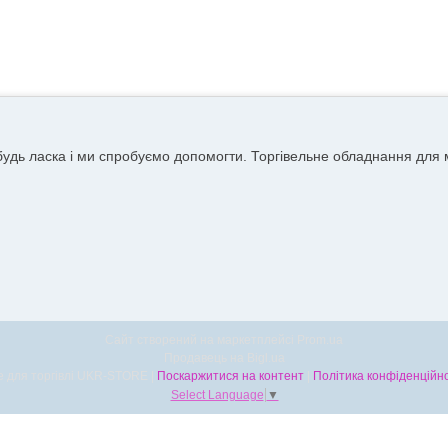
удь ласка і ми спробуємо допомогти. Торгівельне обладнання для м
Сайт створений на маркетплейсі
Prom.ua
Продавець на Bigl.ua
Все для торгівлі UKR-STORE |
Поскаржитися на контент
|
Політика конфіденційно
Select Language
▼