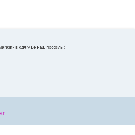
агазинів одягу це наш профіль :)
сті