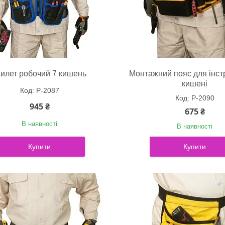
илет робочий 7 кишень
Монтажний пояс для інст
кишені
P-2087
P-2090
945 ₴
675 ₴
В наявності
В наявності
Купити
Купити