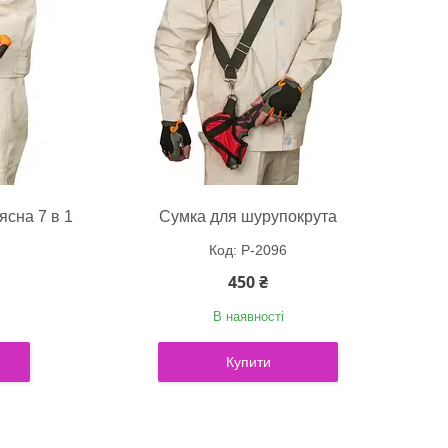
ясна 7 в 1
Сумка для шурупокрута
P-2096
450 ₴
В наявності
Купити